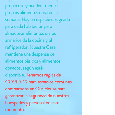
propio uso y pueden traer sus
propios alimentos durante la
semana. Hay un espacio designado
para cada habitación para
almacenar alimentos en los
armarios de la cocina y el
refrigerador. Nuestra Casa
mantiene una despensa de
alimentos básicos y alimentos
donados, según esté
disponible.
Tenemos reglas de
COVID-19 para espacios comunes
compartidos en Our House para
garantizar la seguridad de nuestros
huéspedes y personal en este
momento.